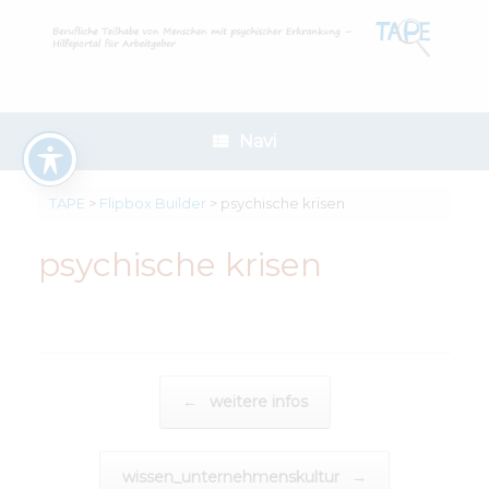
Zum
Inhalt
springen
Navi
TAPE
>
Flipbox Builder
>
psychische krisen
psychische krisen
Beitragsnavigation
←
weitere infos
wissen_unternehmenskultur
→