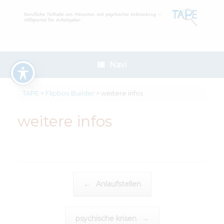
Zum
Inhalt
springen
Navi
TAPE
>
Flipbox Builder
>
weitere infos
weitere infos
Beitragsnavigation
←
Anlaufstellen
psychische krisen
→